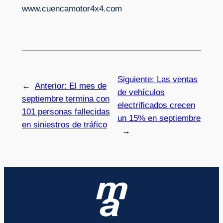
www.cuencamotor4x4.com
Siguiente:
Las ventas
←
Anterior:
El mes de
de vehículos
septiembre termina con
electrificados crecen
101 personas fallecidas
un 15% en septiembre
en siniestros de tráfico
→