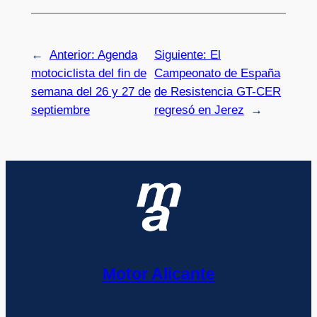
←
Anterior:
Agenda
Siguiente:
El
motociclista del fin de
Campeonato de España
semana del 26 y 27 de
de Resistencia GT-CER
septiembre
regresó en Jerez
→
Motor Alicante