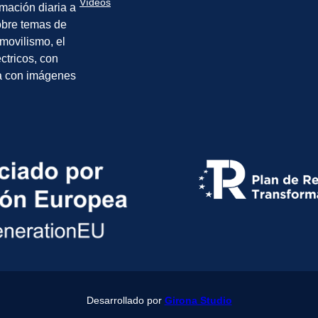
Vídeos
rmación diaria a
sobre temas de
movilismo, el
éctricos, con
a con imágenes
Desarrollado por
Girona Studio