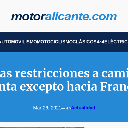
AUTOMOVILISMO
MOTOCICLISMO
CLÁSICOS
4×4
ELÉCTRI
las restricciones a c
nta excepto hacia Fran
Mar 26, 2021
Actualidad
— en