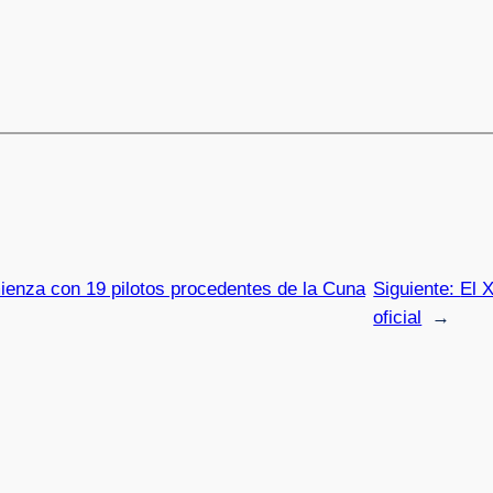
ienza con 19 pilotos procedentes de la Cuna
Siguiente:
El X
oficial
→