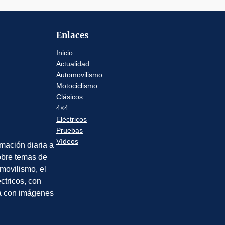
Enlaces
Inicio
Actualidad
Automovilismo
Motociclismo
Clásicos
4×4
Eléctricos
Pruebas
Vídeos
rmación diaria a
sobre temas de
movilismo, el
éctricos, con
a con imágenes