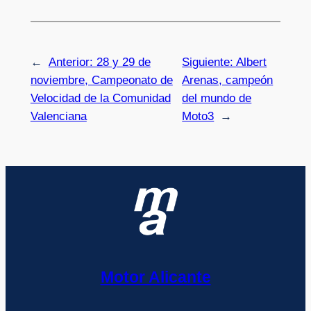
←
Anterior:
28 y 29 de
Siguiente:
Albert
noviembre, Campeonato de
Arenas, campeón
Velocidad de la Comunidad
del mundo de
Valenciana
Moto3
→
Motor Alicante