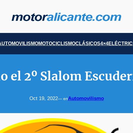
AUTOMOVILISMO
MOTOCICLISMO
CLÁSICOS
4×4
ELÉCTRI
 el 2º Slalom Escuder
Oct 19, 2022
Automovilismo
— en