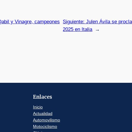
Qabil y Vinagre, campeones
Siguiente:
Julen Ávila se pro
2025 en Italia
→
Enlaces
Inicio
Actualidad
Automovilismo
Motociclismo