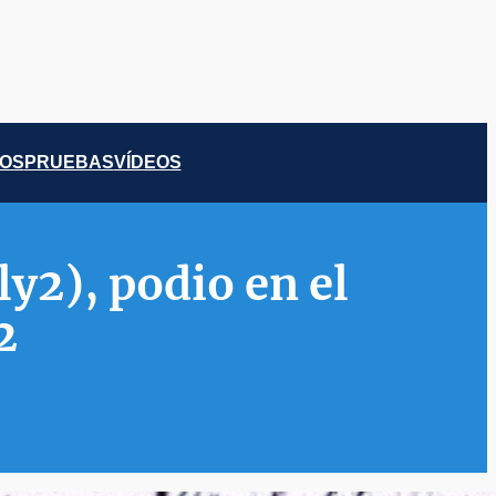
COS
PRUEBAS
VÍDEOS
y2), podio en el
2