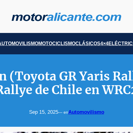
AUTOMOVILISMO
MOTOCICLISMO
CLÁSICOS
4×4
ELÉCTRI
n (Toyota GR Yaris Rall
Rallye de Chile en WRC
Sep 15, 2025
Automovilismo
— en