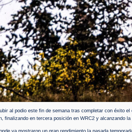
bir al podio este fin de semana tras completar con éxito el 
n, finalizando en tercera posición en WRC2 y alcanzando l
onde ya mostraron un gran rendimiento la pasada temporada