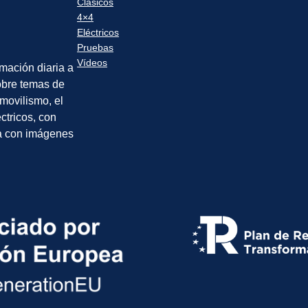
Clásicos
4×4
Eléctricos
Pruebas
Vídeos
rmación diaria a
sobre temas de
movilismo, el
éctricos, con
a con imágenes