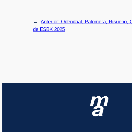
←
Anterior:
Odendaal, Palomera, Risueño, 
de ESBK 2025