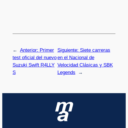
←
Anterior:
Primer
Siguiente:
Siete carreras
test oficial del nuevo
en el Nacional de
Suzuki Swift R4LLY
Velocidad Clásicas y SBK
S
Legends
→