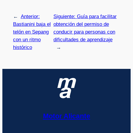
←
Anterior:
Siguiente:
Guía para facilitar
Bastianini baja el
obtención del permiso de
telón en Sepang
conducir para personas con
con un ritmo
dificultades de aprendizaje
histórico
→
Motor Alicante