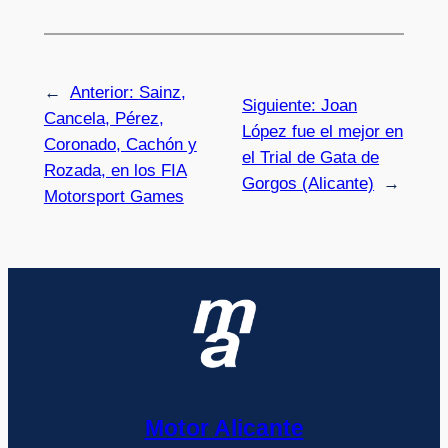
←
Anterior:
Sainz,
Siguiente:
Joan
Cancela, Pérez,
López fue el mejor en
Coronado, Cachón y
el Trial de Gata de
Rozada, en los FIA
Gorgos (Alicante)
→
Motorsport Games
Motor Alicante