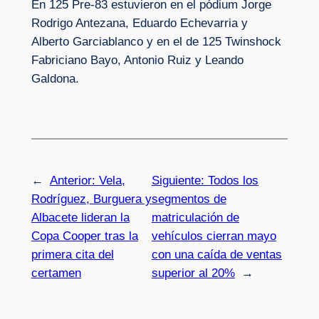
En 125 Pre-83 estuvieron en el pódium Jorge
Rodrigo Antezana, Eduardo Echevarria y
Alberto Garciablanco y en el de 125 Twinshock
Fabriciano Bayo, Antonio Ruiz y Leando
Galdona.
←
Anterior:
Vela,
Siguiente:
Todos los
Rodríguez, Burguera y
segmentos de
Albacete lideran la
matriculación de
Copa Cooper tras la
vehículos cierran mayo
primera cita del
con una caída de ventas
certamen
superior al 20%
→