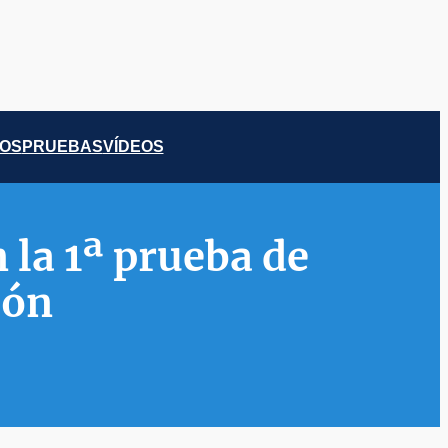
COS
PRUEBAS
VÍDEOS
 la 1ª prueba de
pón