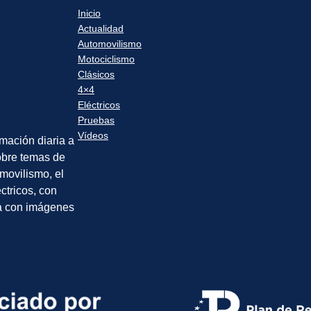
Inicio
Actualidad
Automovilismo
Motociclismo
Clásicos
4×4
Eléctricos
Pruebas
Vídeos
rmación diaria a
sobre temas de
movilismo, el
éctricos, con
a con imágenes