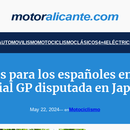
AUTOMOVILISMO
MOTOCICLISMO
CLÁSICOS
4×4
ELÉCTRI
 para los españoles en
ial GP disputada en Ja
May 22, 2024
Motociclismo
— en