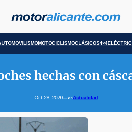
AUTOMOVILISMO
MOTOCICLISMO
CLÁSICOS
4×4
ELÉCTRI
coches hechas con cásca
Oct 28, 2020
Actualidad
— en