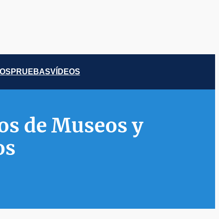
COS
PRUEBAS
VÍDEOS
los de Museos y
os