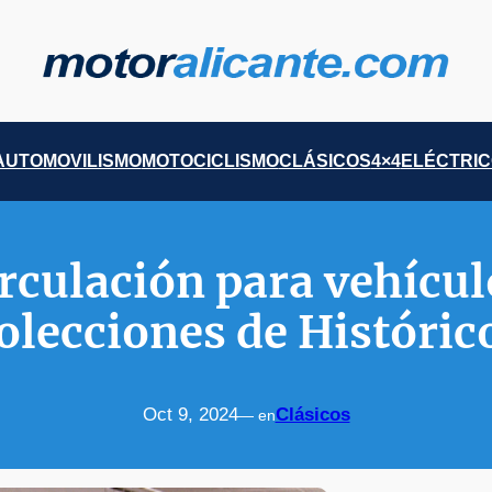
AUTOMOVILISMO
MOTOCICLISMO
CLÁSICOS
4×4
ELÉCTRI
rculación para vehícu
olecciones de Históric
Oct 9, 2024
Clásicos
— en