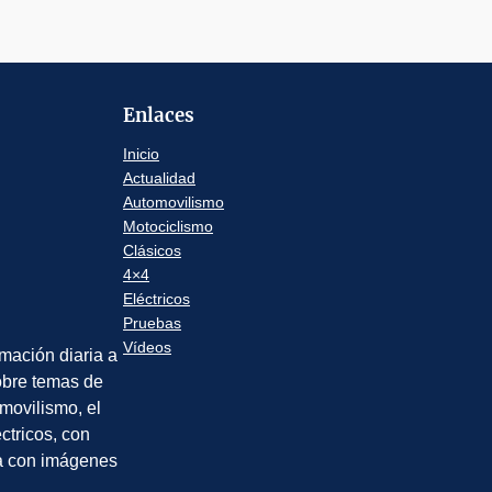
Enlaces
Inicio
Actualidad
Automovilismo
Motociclismo
Clásicos
4×4
Eléctricos
Pruebas
Vídeos
rmación diaria a
sobre temas de
movilismo, el
éctricos, con
a con imágenes