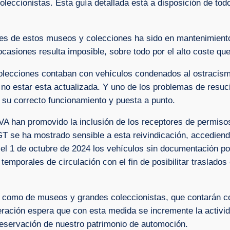
coleccionistas. Esta guía detallada está a disposición de tod
iles de estos museos y colecciones ha sido en mantenimien
ocasiones resulta imposible, sobre todo por el alto coste qu
olecciones contaban con vehículos condenados al ostracis
 no estar esta actualizada. Y uno de los problemas de resuc
su correcto funcionamiento y puesta a punto.
VA han promovido la inclusión de los receptores de permiso
T se ha mostrado sensible a esta reivindicación, accediend
el 1 de octubre de 2024 los vehículos sin documentación po
 temporales de circulación con el fin de posibilitar traslado
 como de museos y grandes coleccionistas, que contarán co
eración espera que con esta medida se incremente la activi
reservación de nuestro patrimonio de automoción.