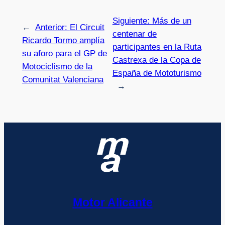
Siguiente:
Más de un
←
Anterior:
El Circuit
centenar de
Ricardo Tormo amplía
participantes en la Ruta
su aforo para el GP de
Castrexa de la Copa de
Motociclismo de la
España de Mototurismo
Comunitat Valenciana
→
Motor Alicante