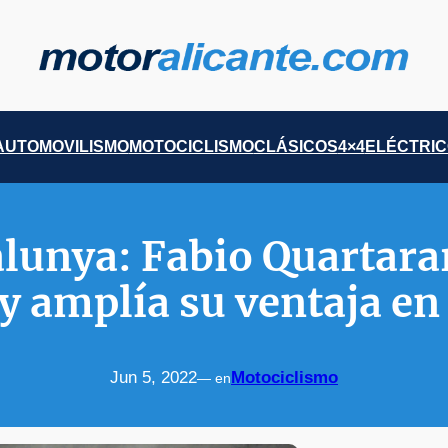
AUTOMOVILISMO
MOTOCICLISMO
CLÁSICOS
4×4
ELÉCTRI
lunya: Fabio Quartara
n y amplía su ventaja e
Jun 5, 2022
Motociclismo
— en