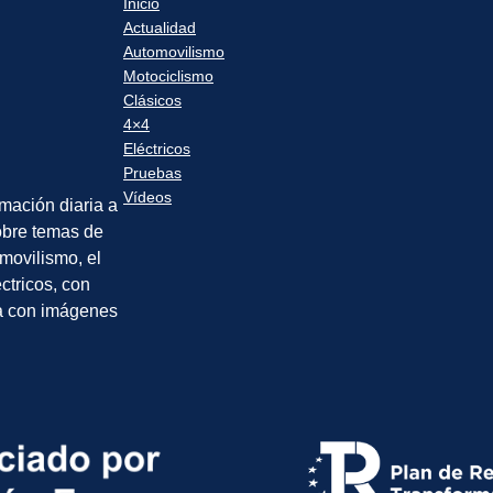
Inicio
Actualidad
Automovilismo
Motociclismo
Clásicos
4×4
Eléctricos
Pruebas
Vídeos
rmación diaria a
sobre temas de
movilismo, el
éctricos, con
a con imágenes