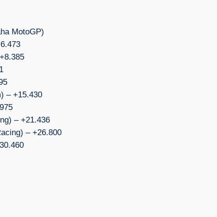
maha MotoGP)
+6.473
 +8.385
1
395
) – +15.430
.975
ing) – +21.436
Racing) – +26.800
+30.460