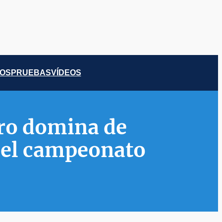
COS
PRUEBAS
VÍDEOS
ro domina de
n el campeonato