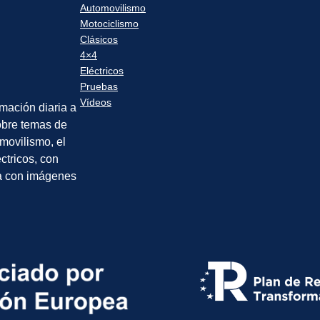
Automovilismo
Motociclismo
Clásicos
4×4
Eléctricos
Pruebas
Vídeos
rmación diaria a
sobre temas de
movilismo, el
éctricos, con
a con imágenes