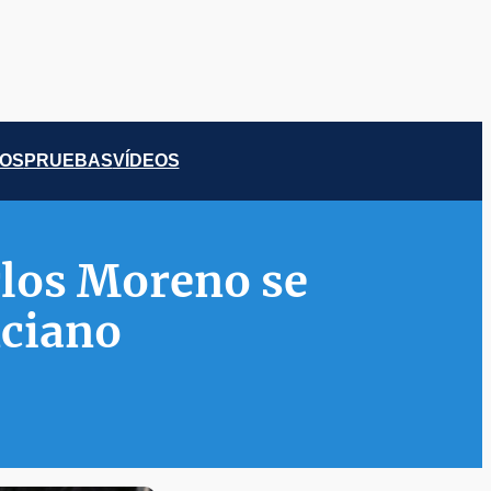
COS
PRUEBAS
VÍDEOS
rlos Moreno se
nciano