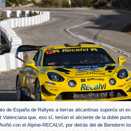
to de España de Rallyes a tierras alicantinas suponía un exi
Valenciana que, eso sí, tenían el aliciente de la doble punt
iñó con el Alpine-RECALVI, por detrás del de Benidorm los a