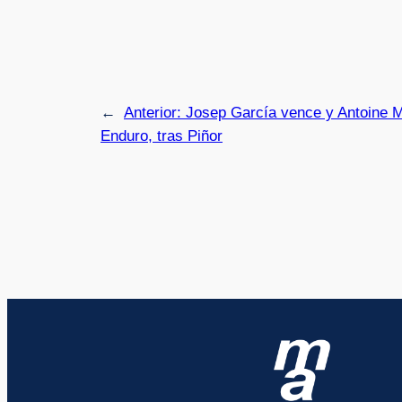
←
Anterior:
Josep García vence y Antoine Ma
Enduro, tras Piñor