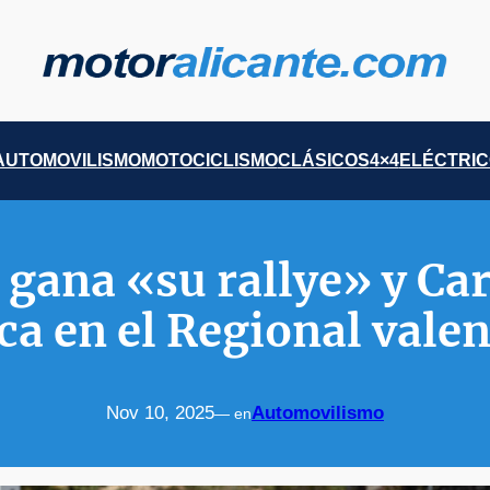
AUTOMOVILISMO
MOTOCICLISMO
CLÁSICOS
4×4
ELÉCTRI
 gana «su rallye» y Ca
ca en el Regional vale
Nov 10, 2025
Automovilismo
— en