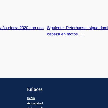
aña cierra 2020 con una
Siguiente:
Peterhansel sigue dom
cabeza en motos
→
Enlaces
Inicio
Actualidad