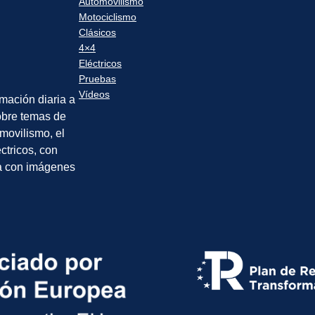
Automovilismo
Motociclismo
Clásicos
4×4
Eléctricos
Pruebas
Vídeos
rmación diaria a
sobre temas de
movilismo, el
éctricos, con
a con imágenes