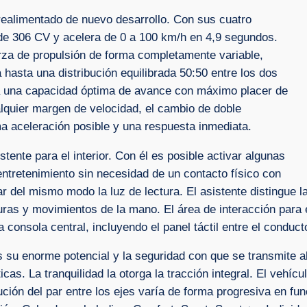
realimentado de nuevo desarrollo. Con sus cuatro
ia de 306 CV y acelera de 0 a 100 km/h en 4,9 segundos.
uerza de propulsión de forma completamente variable,
hasta una distribución equilibrada 50:50 entre los dos
na una capacidad óptima de avance con máximo placer de
lquier margen de velocidad, el cambio de doble
 aceleración posible y una respuesta inmediata.
tente para el interior. Con él es posible activar algunas
ntretenimiento sin necesidad de un contacto físico con
del mismo modo la luz de lectura. El asistente distingue la
s y movimientos de la mano. El área de interacción para el
 consola central, incluyendo el panel táctil entre el conduc
s su enorme potencial y la seguridad con que se transmite a
icas. La tranquilidad la otorga la tracción integral. El vehí
ución del par entre los ejes varía de forma progresiva en fu