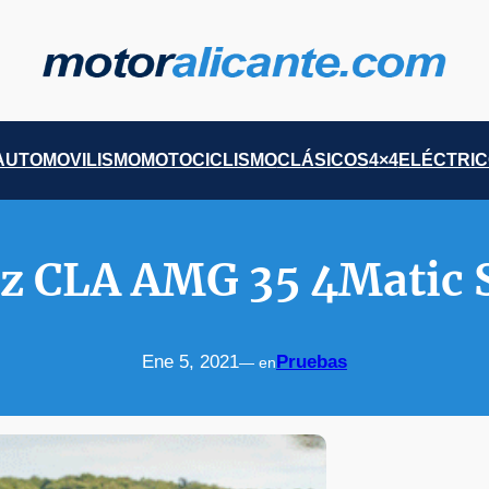
AUTOMOVILISMO
MOTOCICLISMO
CLÁSICOS
4×4
ELÉCTRI
 CLA AMG 35 4Matic 
Ene 5, 2021
Pruebas
— en