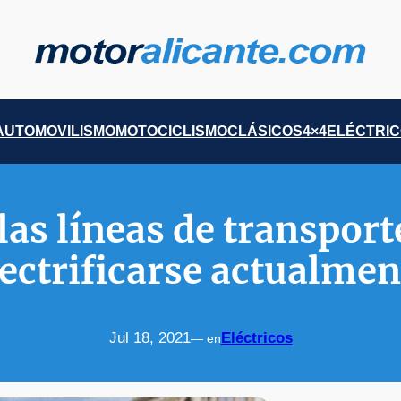
AUTOMOVILISMO
MOTOCICLISMO
CLÁSICOS
4×4
ELÉCTRI
as líneas de transpor
lectrificarse actualmen
Jul 18, 2021
Eléctricos
— en