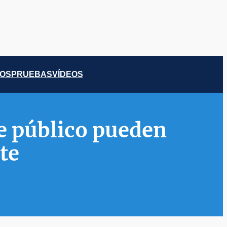
COS
PRUEBAS
VÍDEOS
te público pueden
te