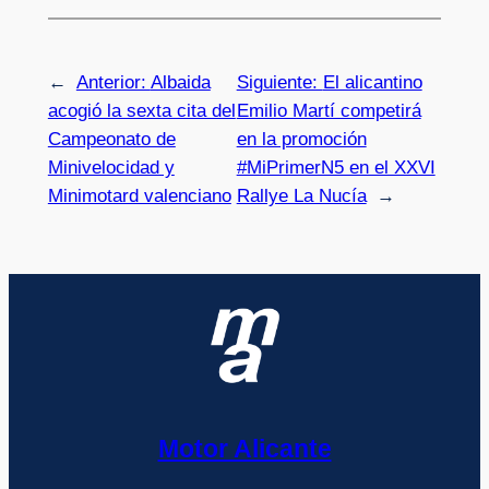
←
Anterior:
Albaida
Siguiente:
El alicantino
acogió la sexta cita del
Emilio Martí competirá
Campeonato de
en la promoción
Minivelocidad y
#MiPrimerN5 en el XXVI
Minimotard valenciano
Rallye La Nucía
→
Motor Alicante