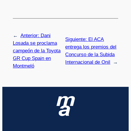
←
Anterior:
Dani
Siguiente:
El ACA
Losada se proclama
entrega los premios del
campeón de la Toyota
Concurso de la Subida
GR Cup Spain en
Internacional de Onil
→
Montmeló