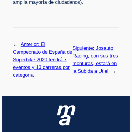
amplia mayoría de ciudadanos).
←
Anterior:
El
Siguiente:
Josauto
Campeonato de España de
Racing, con sus tres
Superbike 2020 tendrá 7
monturas, estará en
eventos y 13 carreras por
la Subida a Utiel
→
categoría