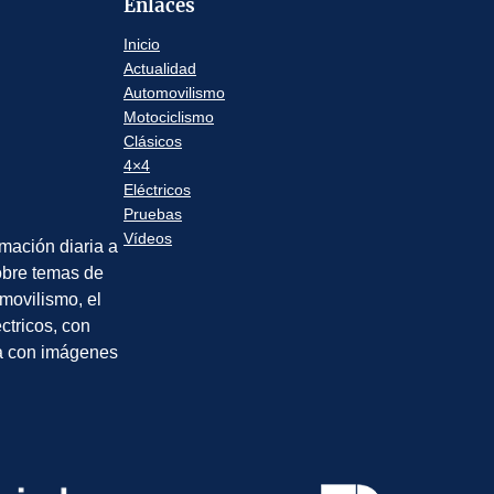
Enlaces
Inicio
Actualidad
Automovilismo
Motociclismo
Clásicos
4×4
Eléctricos
Pruebas
Vídeos
rmación diaria a
sobre temas de
movilismo, el
éctricos, con
a con imágenes