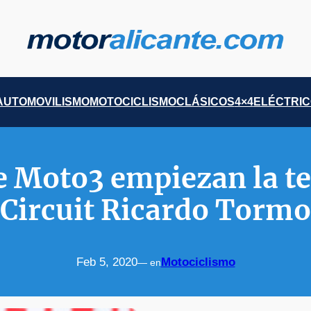
AUTOMOVILISMO
MOTOCICLISMO
CLÁSICOS
4×4
ELÉCTRI
e Moto3 empiezan la t
Circuit Ricardo Tormo
Feb 5, 2020
Motociclismo
— en