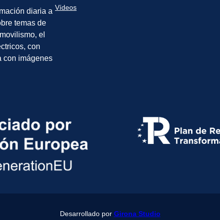
Vídeos
rmación diaria a
sobre temas de
movilismo, el
éctricos, con
a con imágenes
Desarrollado por
Girona Studio