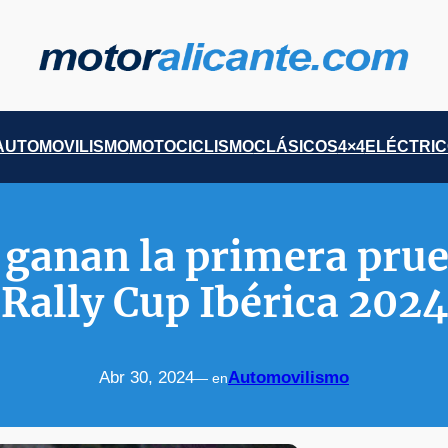
AUTOMOVILISMO
MOTOCICLISMO
CLÁSICOS
4×4
ELÉCTRI
a ganan la primera prue
Rally Cup Ibérica 2024
Abr 30, 2024
Automovilismo
— en