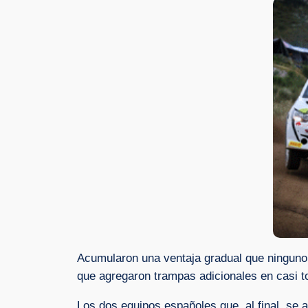
Acumularon una ventaja gradual que ninguno d
que agregaron trampas adicionales en casi t
Los dos equipos españoles que, al final, se