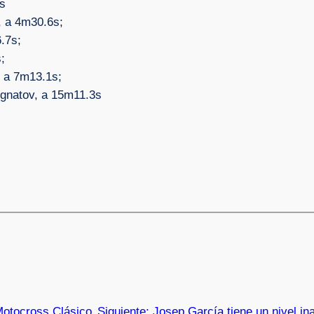
9s
o, a 4m30.6s;
6.7s;
;
, a 7m13.1s;
Ignatov, a 15m11.3s
Motocross Clásico
Siguiente:
Josep García tiene un nivel i