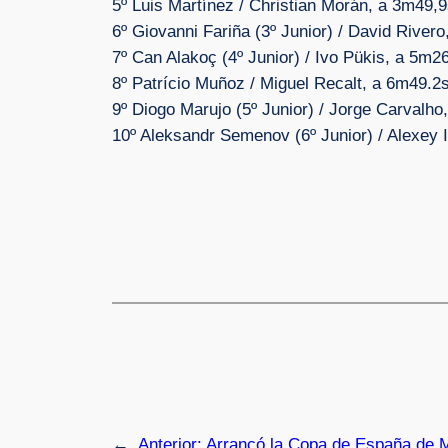
5º Luis Martínez / Christian Morán, a 3m49,
6º Giovanni Fariña (3º Junior) / David River
7º Can Alakoç (4º Junior) / Ivo Pükis, a 5m2
8º Patrício Muñoz / Miguel Recalt, a 6m49.2s
9º Diogo Marujo (5º Junior) / Jorge Carvalho
10º Aleksandr Semenov (6º Junior) / Alexey 
←
Anterior:
Arrancó la Copa de España de 