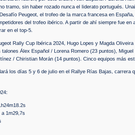
timo tramo, sin haber rozado nunca el liderato portugués. Un
 Desafío Peugeot, el trofeo de la marca francesa en España,
ompetidores del trofeo ibérico. A partir de ahí siempre fue 
ar en el top-5.
ugeot Rally Cup Ibérica 2024, Hugo Lopes y Magda Oliveira t
s talones Álex Español / Lorena Romero (23 puntos), Miguel
ínez / Chiristian Morán (14 puntos). Cinco equipos más est
rá los días 5 y 6 de julio en el Rallye Rías Bajas, carrera 
024:
 1h24m18.2s
, a 1m29,7s
s