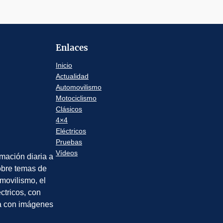
Enlaces
Inicio
Actualidad
Automovilismo
Motociclismo
Clásicos
4×4
Eléctricos
Pruebas
Vídeos
rmación diaria a
sobre temas de
movilismo, el
éctricos, con
a con imágenes