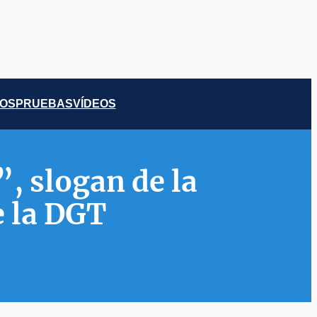
COS
PRUEBAS
VÍDEOS
”, slogan de la
e la DGT