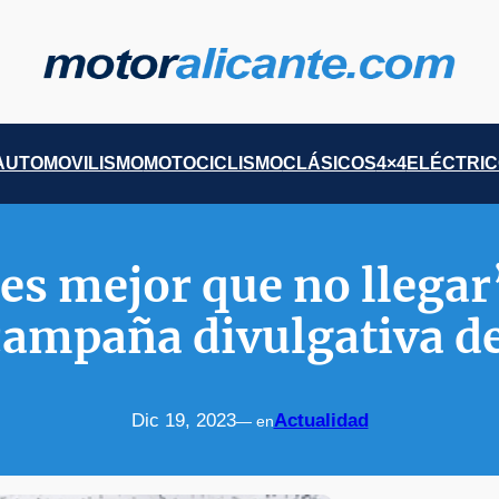
AUTOMOVILISMO
MOTOCICLISMO
CLÁSICOS
4×4
ELÉCTRI
es mejor que no llegar
ampaña divulgativa d
Dic 19, 2023
Actualidad
— en