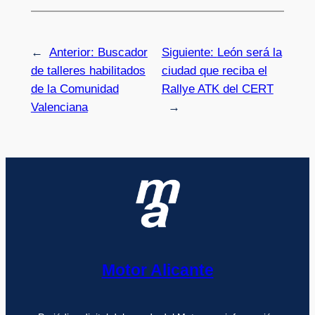
←
Anterior:
Buscador
Siguiente:
León será la
de talleres habilitados
ciudad que reciba el
de la Comunidad
Rallye ATK del CERT
Valenciana
→
Motor Alicante