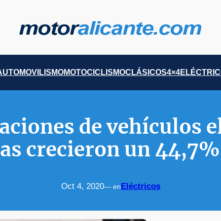
AUTOMOVILISMO
MOTOCICLISMO
CLÁSICOS
4×4
ELÉCTRI
aciones de vehículos el
gas crecieron un 44,7
Oct 4, 2020
Eléctricos
— en