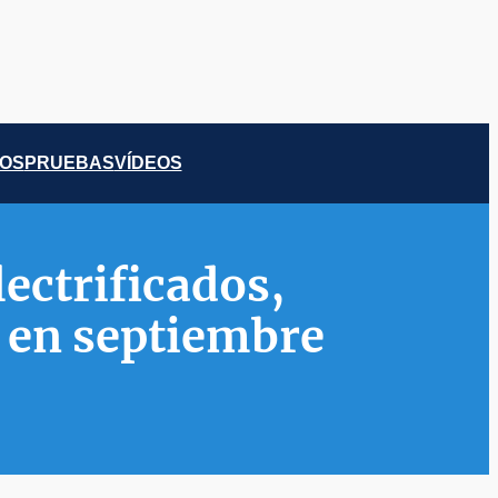
COS
PRUEBAS
VÍDEOS
ectrificados,
% en septiembre