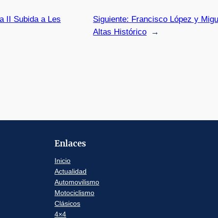
a II Subida a Les
Siguiente:
Francisco López y Migu
Altas Histórico
→
Enlaces
Inicio
Actualidad
Automovilismo
Motociclismo
Clásicos
4×4