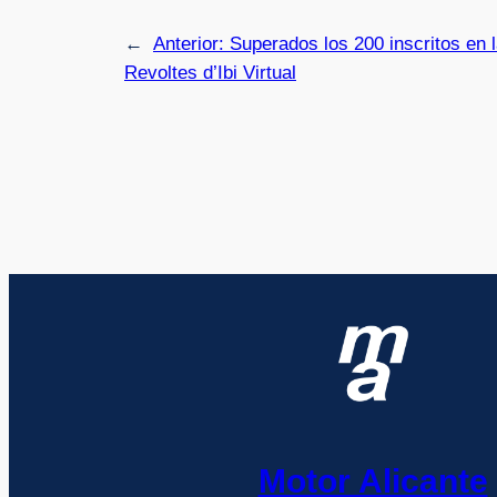
←
Anterior:
Superados los 200 inscritos en l
Revoltes d’Ibi Virtual
Motor Alicante