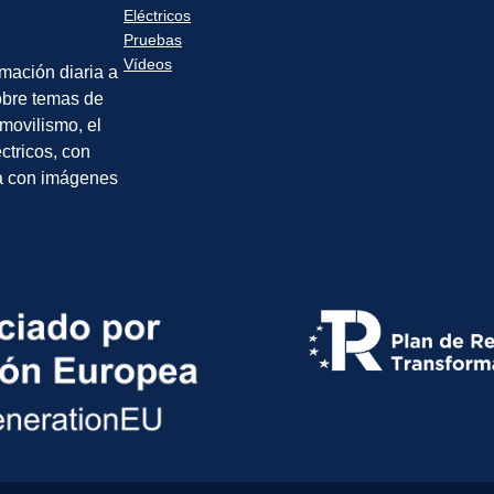
Eléctricos
Pruebas
Vídeos
rmación diaria a
sobre temas de
movilismo, el
éctricos, con
a con imágenes