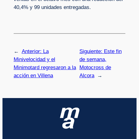
40,4% y 99 unidades entregadas.
←
Anterior:
La
Siguiente:
Este fin
Minivelocidad y el
de semana,
Minimotard regresaron a la
Motocross de
acción en Villena
Alcora
→