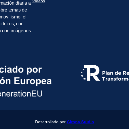
Vídeos
rmación diaria a
sobre temas de
movilismo, el
éctricos, con
a con imágenes
Desarrollado por
Girona Studio