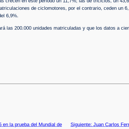
s crecen en este periodo un 11,7%; las de triciclos, un 43,6
triculaciones de ciclomotores, por el contrario, ceden un 6
del 6,9%.
á las 200.000 unidades matriculadas y que los datos a cierr
5 en la prueba del Mundial de
Siguiente:
Juan Carlos Fern