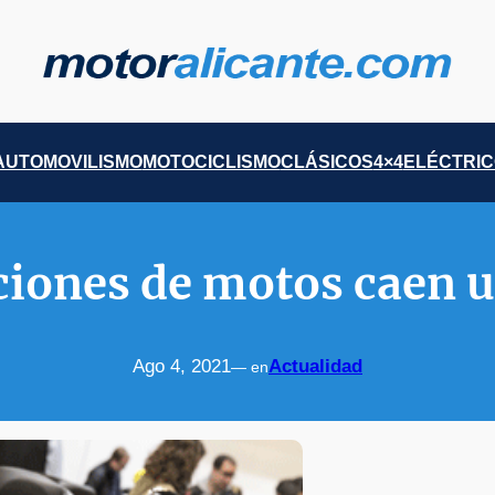
AUTOMOVILISMO
MOTOCICLISMO
CLÁSICOS
4×4
ELÉCTRI
ciones de motos caen u
Ago 4, 2021
Actualidad
— en