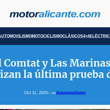
AUTOMOVILISMO
MOTOCICLISMO
CLÁSICOS
4×4
ELÉCTRI
l Comtat y Las Marinas
izan la última prueba 
Oct 11, 2025
Automovilismo
— en