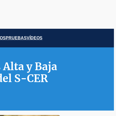
COS
PRUEBAS
VÍDEOS
 Alta y Baja
del S-CER