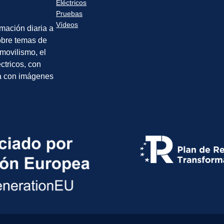
Eléctricos
Pruebas
Vídeos
rmación diaria a
sobre temas de
movilismo, el
éctricos, con
a con imágenes