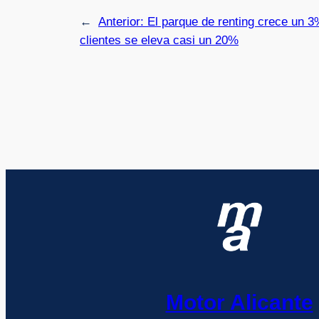
←
Anterior:
El parque de renting crece un 3
clientes se eleva casi un 20%
Motor Alicante