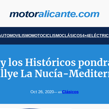
AUTOMOVILISMO
MOTOCICLISMO
CLÁSICOS
4×4
ELÉCTRI
y los Históricos pond
llye La Nucía-Medite
Oct 26, 2020
Clásicos
— en