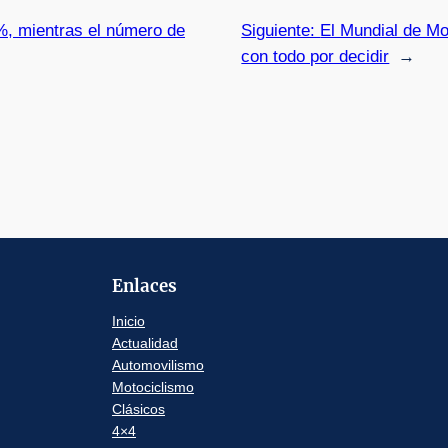
%, mientras el número de
Siguiente:
El Mundial de Mo
con todo por decidir
→
Enlaces
Inicio
Actualidad
Automovilismo
Motociclismo
Clásicos
4×4