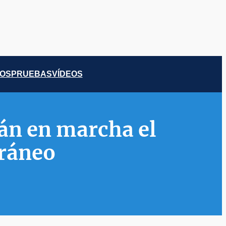
COS
PRUEBAS
VÍDEOS
rán en marcha el
rráneo