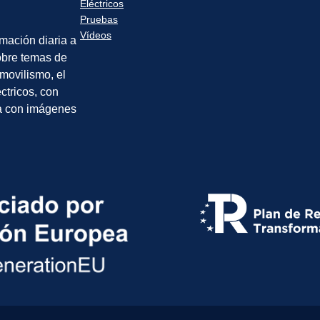
Eléctricos
Pruebas
Vídeos
rmación diaria a
sobre temas de
movilismo, el
éctricos, con
a con imágenes