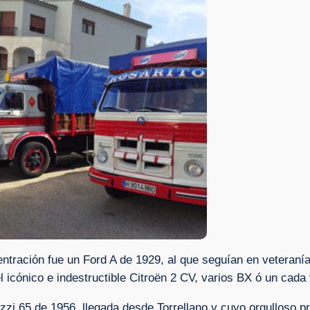
ntración fue un Ford A de 1929, al que seguían en veteraní
l icónico e indestructible Citroën 2 CV, varios BX ó un cad
zzi 65 de 1956, llegada desde Torrellano y cuyo orgulloso p