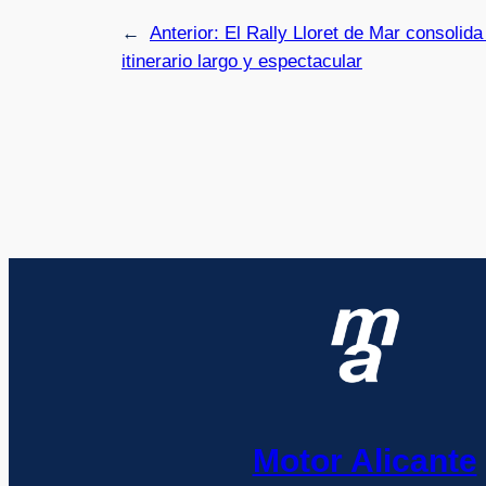
←
Anterior:
El Rally Lloret de Mar consolid
itinerario largo y espectacular
Motor Alicante