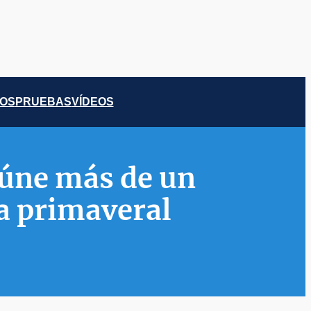
COS
PRUEBAS
VÍDEOS
eúne más de un
da primaveral