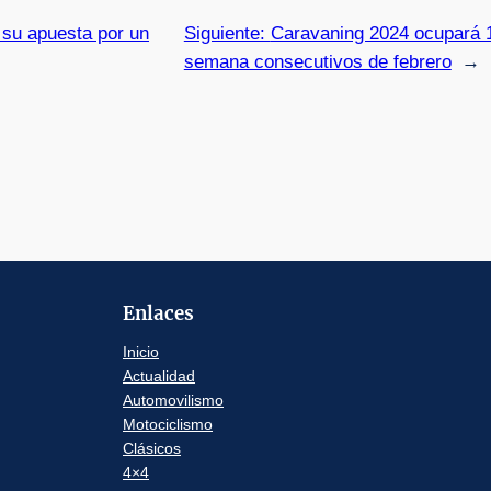
a su apuesta por un
Siguiente:
Caravaning 2024 ocupará 1
semana consecutivos de febrero
→
Enlaces
Inicio
Actualidad
Automovilismo
Motociclismo
Clásicos
4×4