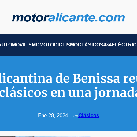
AUTOMOVILISMO
MOTOCICLISMO
CLÁSICOS
4×4
ELÉCTRI
alicantina de Benissa r
clásicos en una jorna
Ene 28, 2024
Clásicos
— en