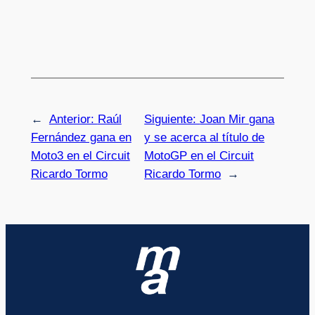
←
Anterior:
Raúl
Siguiente:
Joan Mir gana
Fernández gana en
y se acerca al título de
Moto3 en el Circuit
MotoGP en el Circuit
Ricardo Tormo
Ricardo Tormo
→