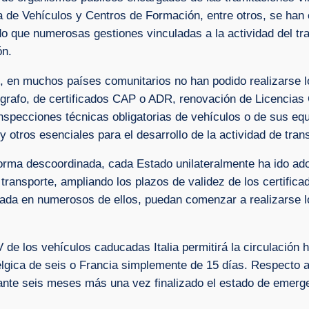
a de Vehículos y Centros de Formación, entre otros, se han 
do que numerosas gestiones vinculadas a la actividad del tr
ón.
 en muchos países comunitarios no han podido realizarse lo
cógrafo, de certificados CAP o ADR, renovación de Licencias
inspecciones técnicas obligatorias de vehículos o de sus eq
y otros esenciales para el desarrollo de la actividad de tran
 forma descoordinada, cada Estado unilateralmente ha ido ad
l transporte, ampliando los plazos de validez de los certif
lada en numerosos de ellos, puedan comenzar a realizarse lo
V de los vehículos caducadas Italia permitirá la circulación 
lgica de seis o Francia simplemente de 15 días. Respecto a
ante seis meses más una vez finalizado el estado de emergen