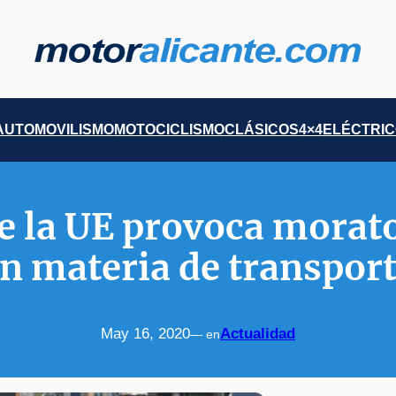
AUTOMOVILISMO
MOTOCICLISMO
CLÁSICOS
4×4
ELÉCTRI
e la UE provoca morato
n materia de transpor
May 16, 2020
Actualidad
— en