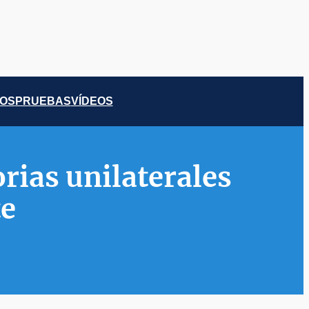
COS
PRUEBAS
VÍDEOS
rias unilaterales
te