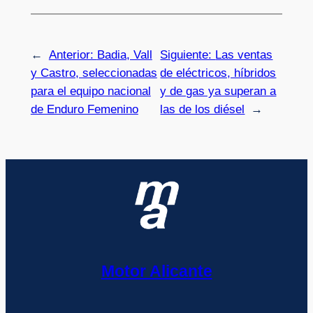
←
Anterior:
Badia, Vall
Siguiente:
Las ventas
y Castro, seleccionadas
de eléctricos, híbridos
para el equipo nacional
y de gas ya superan a
de Enduro Femenino
las de los diésel
→
Motor Alicante