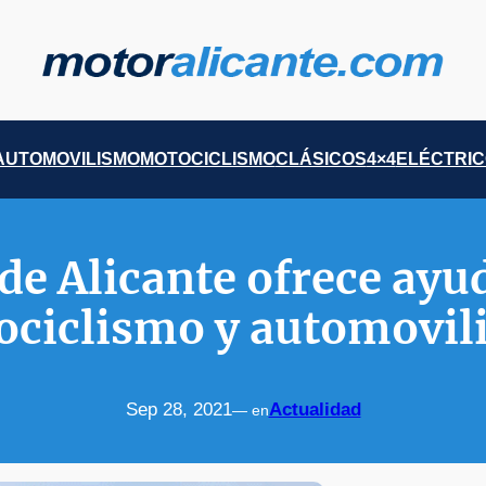
AUTOMOVILISMO
MOTOCICLISMO
CLÁSICOS
4×4
ELÉCTRI
de Alicante ofrece ayud
ociclismo y automovil
Sep 28, 2021
Actualidad
— en