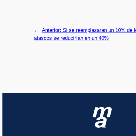
←
Anterior:
Si se reemplazaran un 10% de l
atascos se reducirían en un 40%