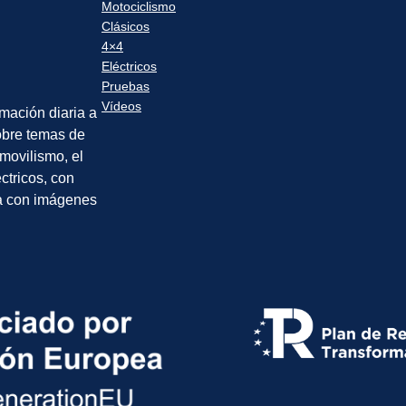
Motociclismo
Clásicos
4×4
Eléctricos
Pruebas
Vídeos
rmación diaria a
sobre temas de
movilismo, el
éctricos, con
a con imágenes