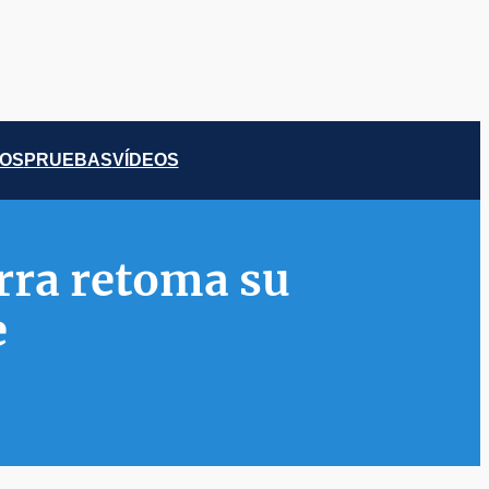
COS
PRUEBAS
VÍDEOS
erra retoma su
e