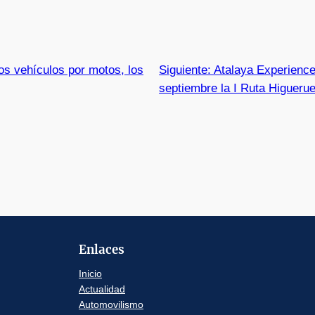
os vehículos por motos, los
Siguiente:
Atalaya Experience
septiembre la I Ruta Higueru
Enlaces
Inicio
Actualidad
Automovilismo