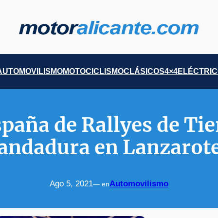
AUTOMOVILISMO
MOTOCICLISMO
CLÁSICOS
4×4
ELÉCTRI
paña de Rallyes de Ti
andadura en Lanzarot
Ago 5, 2021
Automovilismo
— en