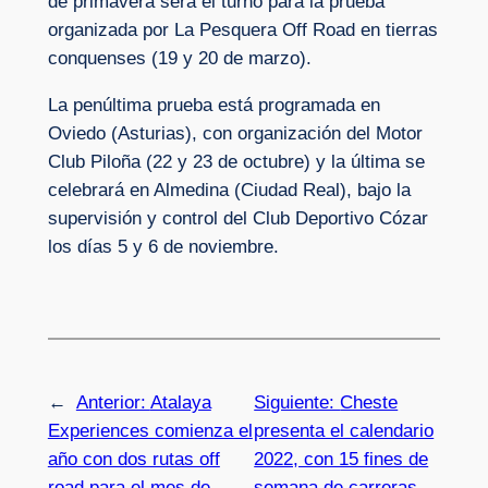
de primavera será el turno para la prueba
organizada por La Pesquera Off Road en tierras
conquenses (19 y 20 de marzo).
La penúltima prueba está programada en
Oviedo (Asturias), con organización del Motor
Club Piloña (22 y 23 de octubre) y la última se
celebrará en Almedina (Ciudad Real), bajo la
supervisión y control del Club Deportivo Cózar
los días 5 y 6 de noviembre.
←
Anterior:
Atalaya
Siguiente:
Cheste
Experiences comienza el
presenta el calendario
año con dos rutas off
2022, con 15 fines de
road para el mes de
semana de carreras