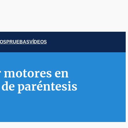
COS
PRUEBAS
VÍDEOS
r motores en
de paréntesis