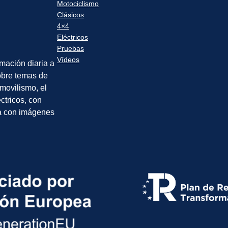
Motociclismo
Clásicos
4×4
Eléctricos
Pruebas
Vídeos
rmación diaria a
sobre temas de
movilismo, el
éctricos, con
a con imágenes