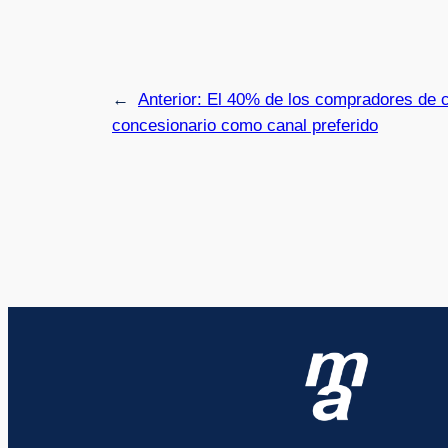
←
Anterior:
El 40% de los compradores de c
concesionario como canal preferido