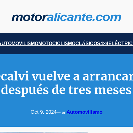
AUTOMOVILISMO
MOTOCICLISMO
CLÁSICOS
4×4
ELÉCTRI
alvi vuelve a arranca
después de tres meses 
Oct 9, 2024
Automovilismo
— en