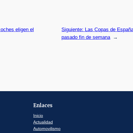
oches eligen el
Siguiente:
Las Copas de España d
pasado fin de semana
→
Enlaces
Inicio
Actualidad
Automovilismo