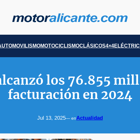
AUTOMOVILISMO
MOTOCICLISMO
CLÁSICOS
4×4
ELÉCTRI
lcanzó los 76.855 mill
facturación en 2024
Jul 13, 2025
Actualidad
— en