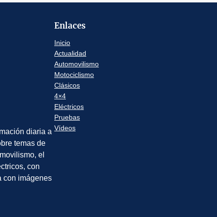
Enlaces
Inicio
Actualidad
Automovilismo
Motociclismo
Clásicos
4×4
Eléctricos
Pruebas
Vídeos
rmación diaria a
sobre temas de
movilismo, el
éctricos, con
a con imágenes