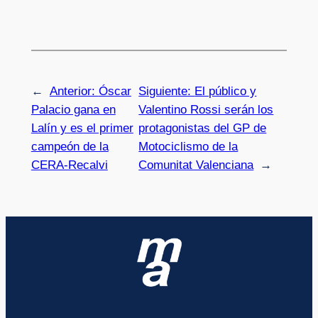
←
Anterior:
Óscar
Siguiente:
El público y
Palacio gana en
Valentino Rossi serán los
Lalín y es el primer
protagonistas del GP de
campeón de la
Motociclismo de la
CERA-Recalvi
Comunitat Valenciana
→