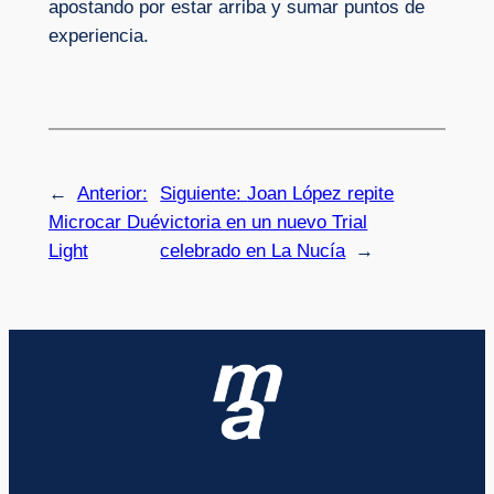
apostando por estar arriba y sumar puntos de
experiencia.
←
Anterior:
Siguiente:
Joan López repite
Microcar Dué
victoria en un nuevo Trial
Light
celebrado en La Nucía
→