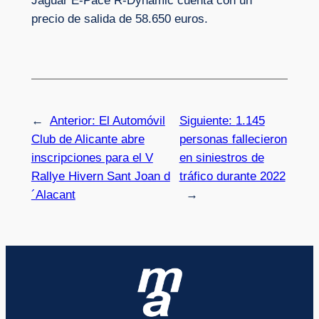
Jaguar E-Pace R-Dynamic cuenta con un
precio de salida de 58.650 euros.
←
Anterior:
El Automóvil
Siguiente:
1.145
Club de Alicante abre
personas fallecieron
inscripciones para el V
en siniestros de
Rallye Hivern Sant Joan d
tráfico durante 2022
´Alacant
→