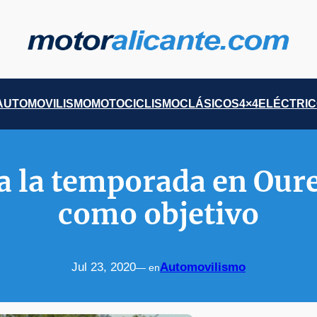
AUTOMOVILISMO
MOTOCICLISMO
CLÁSICOS
4×4
ELÉCTRI
a la temporada en Ouren
como objetivo
Jul 23, 2020
Automovilismo
— en