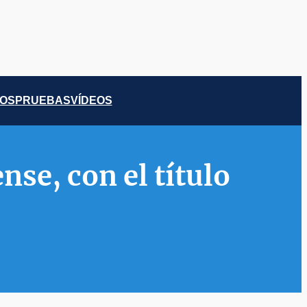
COS
PRUEBAS
VÍDEOS
se, con el título