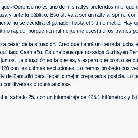
 que «Ourense no es uno de mis rallys preferidos ni el que m
a y ante tu público. Eso sí, va a ser un rally al sprint, co
ente no se decidirá el ganador hasta el último metro. Hay q
l ritmo rápido, porque normalmente me cuesta unos tramos p
o a pesar de la situación. Creo que habrá un cerrada lucha
aquí Iago Caamaño. Es una pena que no salga Surhayen Per
untos. La situación es la que es, y espero que pronto se p
 i20 con las últimas evoluciones. Lo hemos probado dos vec
y de Zamudio para llegar lo mejor preparados posible. Lo ten
 por diversas circunstancias».
ad el sábado 25, con un kilometraje de 425,1 kilómetros y 8 