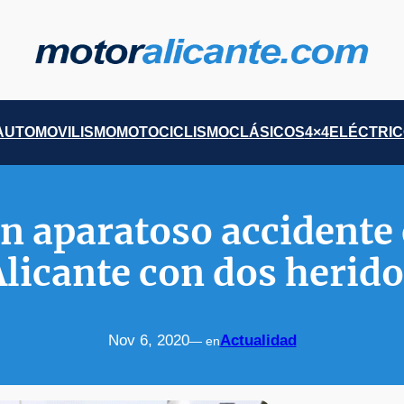
AUTOMOVILISMO
MOTOCICLISMO
CLÁSICOS
4×4
ELÉCTRI
n aparatoso accidente 
licante con dos herid
Nov 6, 2020
Actualidad
— en