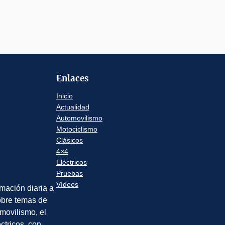
Enlaces
Inicio
Actualidad
Automovilismo
Motociclismo
Clásicos
4×4
Eléctricos
Pruebas
Vídeos
rmación diaria a
sobre temas de
movilismo, el
éctricos, con