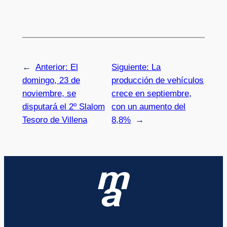
←
Anterior:
El
Siguiente:
La
domingo, 23 de
producción de vehículos
noviembre, se
crece en septiembre,
disputará el 2º Slalom
con un aumento del
Tesoro de Villena
8,8%
→