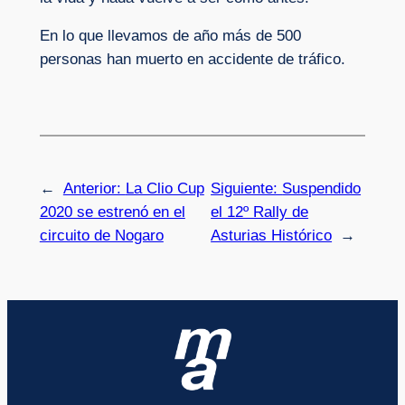
En lo que llevamos de año más de 500
personas han muerto en accidente de tráfico.
←
Anterior:
La Clio Cup
Siguiente:
Suspendido
2020 se estrenó en el
el 12º Rally de
circuito de Nogaro
Asturias Histórico
→