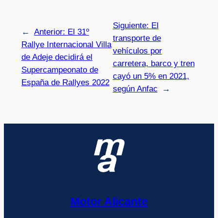
Siguiente:
El
←
Anterior:
El 31º
transporte de
Rallye Internacional Villa
vehículos por
de Adeje decidirá el
carretera, barco y tren
Supercampeonato de
cayó un 5% en 2021,
España de Rallyes 2022
según Anfac
→
Motor Alicante