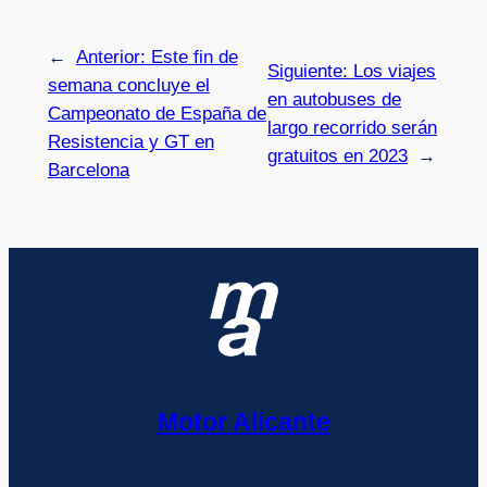
←
Anterior:
Este fin de
Siguiente:
Los viajes
semana concluye el
en autobuses de
Campeonato de España de
largo recorrido serán
Resistencia y GT en
gratuitos en 2023
→
Barcelona
Motor Alicante