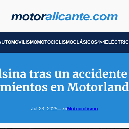
AUTOMOVILISMO
MOTOCICLISMO
CLÁSICOS
4×4
ELÉCTRI
lsina tras un accident
amientos en Motorland
Jul 23, 2025
Motociclismo
— en