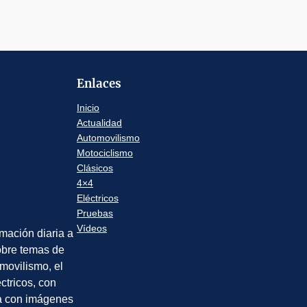
Enlaces
Inicio
Actualidad
Automovilismo
Motociclismo
Clásicos
4×4
Eléctricos
Pruebas
Vídeos
rmación diaria a
sobre temas de
movilismo, el
éctricos, con
a con imágenes