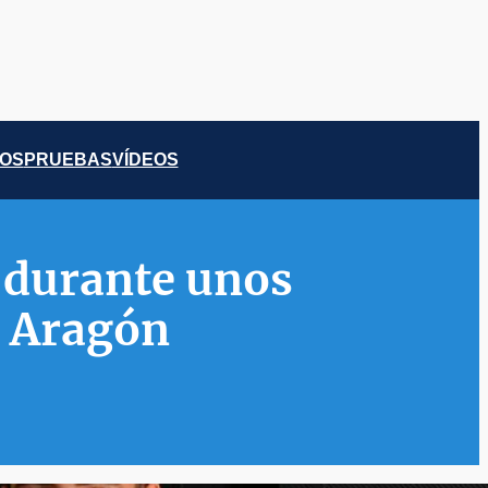
COS
PRUEBAS
VÍDEOS
e durante unos
 Aragón