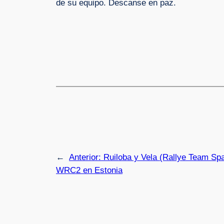
de su equipo. Descanse en paz.
←
Anterior:
Ruiloba y Vela (Rallye Team Sp
WRC2 en Estonia