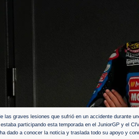
 las graves lesiones que sufrió en un accidente durante un
estaba participando esta temporada en el JuniorGP y el CIV I
ha dado a conocer la noticia y traslada todo su apoyo y co